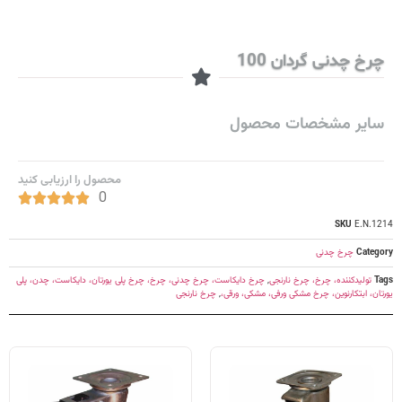
چرخ چدنی گردان 100
سایر مشخصات محصول
محصول را ارزیابی کنید
0





SKU
E.N.1214
Category
چرخ چدنی
Tags
تولیدکننده، چرخ، چرخ نارنجی
,
چرخ دایکاست، چرخ چدنی، چرخ، چرخ پلی یورتان، دایکاست، چدن، پلی
یورتان، ابتکارنوین، چرخ مشکی ورفی، مشکی، ورقی،
,
چرخ نارنجی