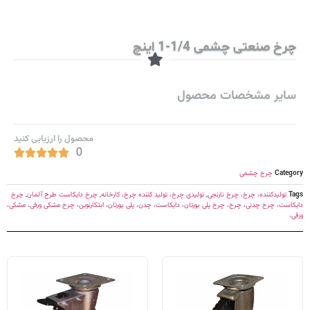
چرخ صنعتی چشمی 1/4-1 اینچ
سایر مشخصات محصول
محصول را ارزیابی کنید
0





Category
چرخ چشمی
Tags
تولیدکننده، چرخ، چرخ نارنجی
,
تولیدی چرخ، تولید کننده چرخ، کارخانه
,
چرخ دایکاست طرح آلمان
,
چرخ
دایکاست، چرخ چدنی، چرخ، چرخ پلی یورتان، دایکاست، چدن، پلی یورتان، ابتکارنوین، چرخ مشکی ورفی، مشکی،
ورقی،